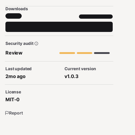
Downloads
Security audit
Review
Last updated
Current version
2mo ago
v1.0.3
License
MIT-0
Report