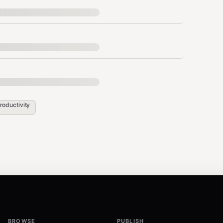
roductivity
BROWSE
PUBLISH