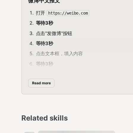
微博中文推文
打开
https://weibo.com
等待3秒
点击"发微博"按钮
等待3秒
点击文本框，填入内容
等待3秒
点击发送
Read more
失败处理
— 若失败，立即通知主人
热点发现
Related skills
X热点
打开
或
https://x.com/explore/tabs/for-you
https:/