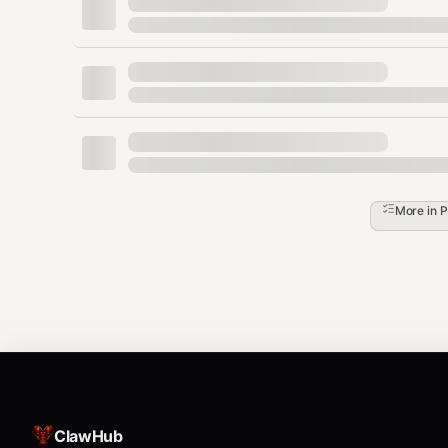
找：
100K+ views的帖子
AI/Tech/创业相关
争议性话题（容易引发互动）
微博热点
More in
P
打开
热搜榜
https://weibo.com
找热搜前20，选择：
考研/高考/教育相关（直接命中目标用户）
职场/就业相关
科技/AI相关（提升品牌调性）
内容生成
ClawHub