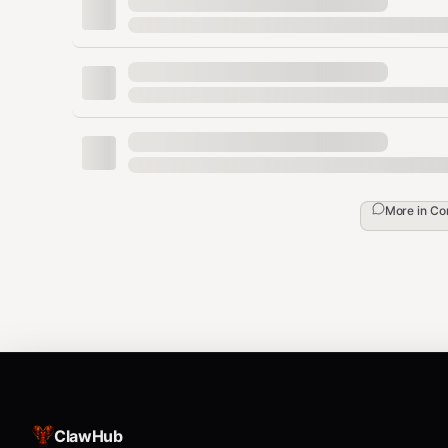
format
加粗
分段，•列表，禁em-dash
voice
第一人称"我"，博主视角
personal_story
标注[📝]让你补个人经历
low_barrier
技术操作补一句门槛有多低
tech_oral
技术细节口语化
brand_abbrev
海外品牌用行业常用简称
More in
Co
wechat_compliance
不放URL、不放微信号、不引导点
hook
长文40%-60%处插钩子
ending
反问+回扣标题+评论引导
question
每篇至少2个反问句
voice_marker
标注[💬]让你加语气词
self_check
10项自查，不合格当场改
ClawHub