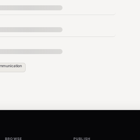
微信编辑器的渲染特性决定的
读者关注的是"你"怎么看，不是"客观分析"
AI不编，你自己加
"一部手机就可以了"比"从零开始"有用100倍
不是教程，是"我随口一提"
微信编辑惯例
mmunication
赞
血泪教训，违规一次封号三个月
"下面这张表全文最值钱"
说完就走，不加戏
0个反问句 = AI指纹
AI不硬塞，你自己加"我靠/说白了/讲真"
不等你发现问题
BROWSE
PUBLISH