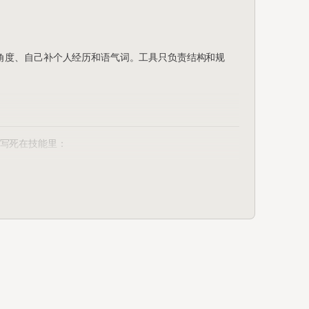
角度、自己补个人经历和语气词。工具只负责结构和规
格式写死在技能里：
为什么
数字
微信用户决定划走只需1.5秒
"天价门票"没人信，"2999元门票"有人骂
格
表格是移动端最高效的信息载体
手机上超过3行就是黑色方块