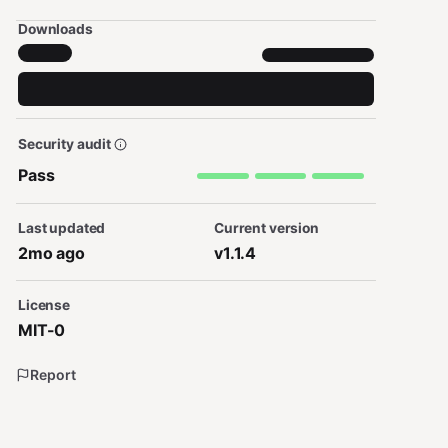
Downloads
Security audit
Pass
Last updated
Current version
2mo ago
v1.1.4
License
MIT-0
Report