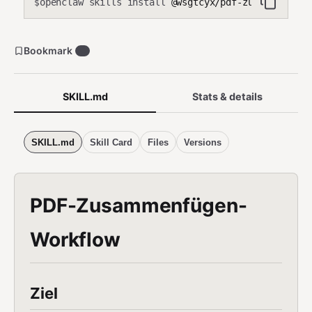
openclaw skills install
@wsgtcyx/pdf-zusammenfuge
$
Bookmark
0
SKILL.md
Stats & details
SKILL.md
Skill Card
Files
Versions
PDF-Zusammenfügen-
Workflow
Ziel