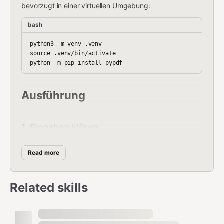
bevorzugt in einer virtuellen Umgebung:
bash
python3 -m venv .venv

source .venv/bin/activate

Ausführung
1. Eingaben klären
Reihenfolge der PDFs
Read more
Zielpfad der Ausgabedatei
Ob bestehende Zieldatei überschrieben
Related skills
werden darf
2. Merge mit Skript ausführen