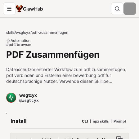
ClawHub
skills
/
wsgtcyx
/
pdf-zusammenfugen
Automation
#pdf
#browser
PDF Zusammenfügen
Datenschutzorientierter Workflow zum pdf zusammenfügen,
pdf verbinden und Erstellen einer bewerbung pdf für
deutschsprachige Nutzer. Verwende diesen Skill be...
wsgtcyx
@wsgtcyx
Install
CLI
npx skills
Prompt