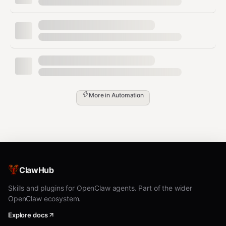
bash
python3 scripts/merge_pdfs.py \

  --output ./output/merged.pdf \

  ./input/anschreiben.pdf \

  ./input/lebenslauf.pdf \

More in
Automation
Bei vorhandener Zieldatei:
bash
ClawHub
3. Ergebnis prüfen
Skills and plugins for OpenClaw agents. Part of the wider
Seitenanzahl plausibel?
OpenClaw ecosystem.
Reihenfolge korrekt?
Explore docs