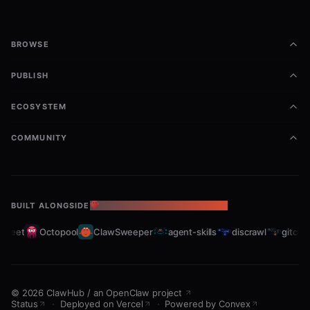
Datei ist lesbar und nicht beschädigt?
Bewerbungsfall (bewerbung pdf)
BROWSE
PUBLISH
Empfohlene Reihenfolge:
Anschreiben
ECOSYSTEM
Lebenslauf
COMMUNITY
Zeugnisse
Zusatznachweise
BUILT ALONGSIDE
THE OPENCLAW ECOSYSTEM
Fehlerbehandlung
leet
Octopool
ClawSweeper
agent-skills
discrawl
gitcrawl
Wenn das Skript fehlschlägt:
Prüfe Dateipfade und Leserechte.
©
2026
ClawHub
/
an OpenClaw project
Prüfe, ob Eingabe-PDFs passwortgeschützt
Status
·
Deployed on Vercel
·
Powered by Convex