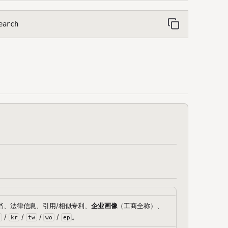
earch
书、法律信息、引用/相似专利、
企业画像
（工商全称）、
/
/
/
/
。
p
kr
tw
wo
ep