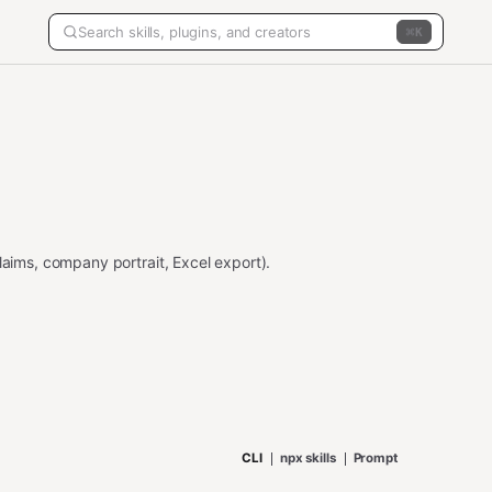
K
laims, company portrait, Excel export).
CLI
npx skills
Prompt