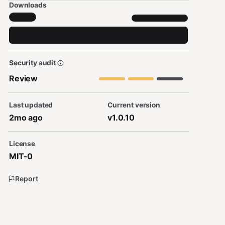
Downloads
Security audit
Review
Last updated
Current version
2mo ago
v1.0.10
License
MIT-0
Report