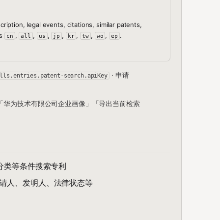
cription, legal events, citations, similar patents,
es
,
,
,
,
,
,
,
.
cn
all
us
jp
kr
tw
wo
ep
· 申请
lls.entries.patent-search.apiKey
「华为技术有限公司企业画像」「导出当前检索
C分类等条件搜索专利
申请人、发明人、法律状态等