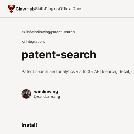
ClawHub
Skills
Plugins
Official
Docs
skills
/
windinwing
/
patent-search
Integrations
patent-search
Patent search and analytics via 9235 API (search, detail, c
windinwing
@windinwing
Install