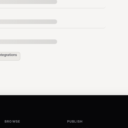
ntegrations
es

BROWSE
PUBLISH