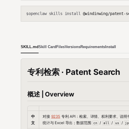
openclaw skills install
@windinwing/patent-s
$
SKILL.md
Skill Card
Files
Versions
Requirements
Install
专利检索 · Patent Search
概述 | Overview
中
对接
9235
专利 API：检索、详情、权利要求、说明
文
统计与 Excel 导出；数据范围
/
/
/
cn
all
us
j