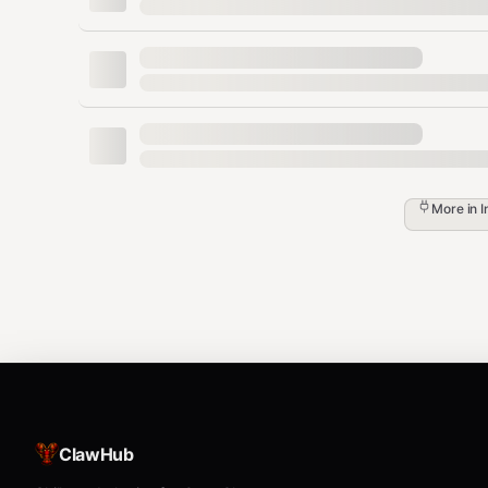
bash
# 进入技能目录（本仓库 patents/patent-search）

cd /path/to/patents/patent-search

# 运行安装脚本

More in
I
手动安装
bash
# 1. 安装依赖

pip3 install requests --break-system-packag
# 2. 设置文件权限

chmod +x patent_api.py main.py setup.py

# 3. 创建配置文件

ClawHub
cp config.example.json config.json
