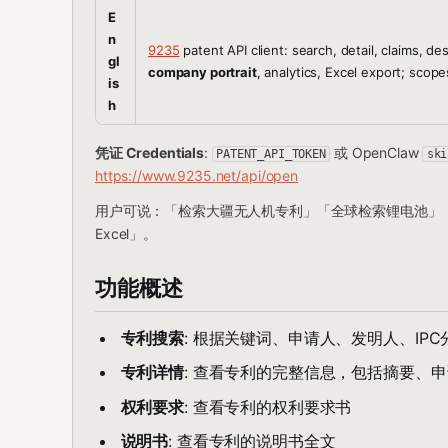
E
n
9235
patent API client: search, detail, claims, des
gl
company portrait
, analytics, Excel export; scop
is
h
凭证 Credentials
:
或 OpenClaw
PATENT_API_TOKEN
ski
https://www.9235.net/api/open
用户可说：「检索大疆无人机专利」「全球检索锂电池」
Excel」。
功能概述
专利搜索
: 根据关键词、申请人、发明人、IP
专利详情
: 查看专利的完整信息，包括摘要、
权利要求
: 查看专利的权利要求书
说明书
: 查看专利的说明书全文