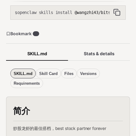
openclaw skills install
@wangzhi43/bitsoul-stock-q
$
Bookmark
6
SKILL.md
Stats & details
SKILL.md
Skill Card
Files
Versions
Requirements
简介
炒股龙虾的最佳搭档，best stock partner forever