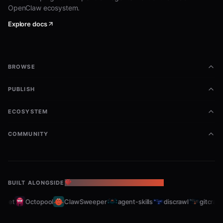
OpenClaw ecosystem.
先。
Explore docs
运行时描述：
从环境变量读取
BITSOUL_TOKEN
BROWSE
只有在显式提供
时，
BITSOUL_TOKEN_ENV_FILE
PUBLISH
才会从文件中读取
BITSOUL_TOKEN
根据用户的自然语言，参考
ECOSYSTEM
references/API_FOR_LLM.md 调用对应接口
COMMUNITY
对“分析 / 估值 / 基本面 / 趋势 / 风险”等请求自
动切到综合分析, 需要moe因子计算，返回详细
信息
BUILT ALONGSIDE
THE OPENCLAW ECOSYSTEM
对“交易观察 / 技术分析 / 均线 / 动量 / RSI /
KDJ / 布林线 / MACD”等请求需要进行moe因
eet
Octopool
ClawSweeper
agent-skills
discrawl
gitcrawl
子计算，同时需要调用calculate_metrics进行数