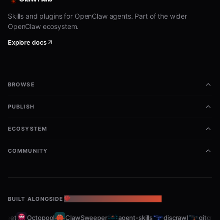
轨迹图.md - 轨迹展示
Skills and plugins for OpenClaw agents. Part of the wider
区域图.md - 区域轮廓图
OpenClaw ecosystem.
管道图.md - 3D管道图
Explore docs
辐射圈.md - 辐射圈效果
围墙面.md - 围墙面效果
BROWSE
水晶体.md - 3D水晶体效果
PUBLISH
行政区划.md - 行政区划展示
事件.md - 可视化事件系统
ECOSYSTEM
基础类.md - 可视化基础类
COMMUNITY
示例代码
JS API Demos
:
(129个
references/jsapigl/demos/
BUILT ALONGSIDE
THE OPENCLAW ECOSYSTEM
html文件)
leet
Octopool
ClawSweeper
agent-skills
discrawl
gitcrawl