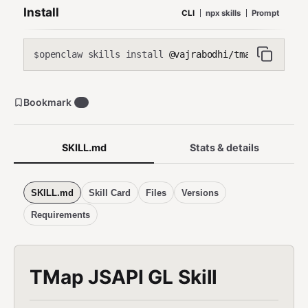
Install
CLI
npx skills
Prompt
openclaw skills install
@vajrabodhi/tmap-jsapi-gl
$
Bookmark
0
SKILL.md
Stats & details
SKILL.md
Skill Card
Files
Versions
Requirements
TMap JSAPI GL Skill