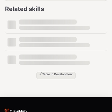
附加库：模型库.md - GLTF/3DTiles模型
Related skills
附加库：天气图层.md - 气象图层
附加库：矢量数据图层.md -
GeoJSON/MVT图层
环境检测.md - 浏览器环境检测
可视化参考文档
:
references/visualization/docs/
(15个md文件)
参考手册.md - 可视化API总览
弧线图.md - 3D弧线/流向图
More in
Development
散点图.md - 3D散点图
热力图.md - 经典热力图
蜂窝热力图.md - 蜂窝聚合热力图
网格热力图.md - 网格聚合热力图
ClawHub