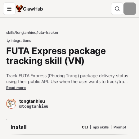
ClawHub
skills
/
tongtanhieu
/
futa-tracker
Integrations
FUTA Express package
tracking skill (VN)
Track FUTA Express (Phương Trang) package delivery status
using their public API. Use when the user wants to track/tra
cứu đơn hàng, kiện hàng from FUTA Express, FUTA Express, or
Read more
Phương Trang Express. Requires a tracking code (mã vận đơn)
to query.
tongtanhieu
@tongtanhieu
Install
CLI
npx skills
Prompt