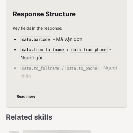
Response Structure
Key fields in the response:
- Mã vận đơn
data.barcode
/
-
data.from_fullname
data.from_phone
Người gửi
/
- Người
data.to_fullname
data.to_phone
nhận
- Điểm gửi
data.from_department_name
- Điểm đến
Read more
data.to_department_name
- Loại dịch vụ
data.service_type_name
Related skills
- Hình thức thanh toán
data.pay_type
- Số kiện
data.package_total