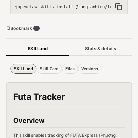
openclaw skills install
@tongtanhieu/futa-tracker
$
Bookmark
0
SKILL.md
Stats & details
SKILL.md
Skill Card
Files
Versions
Futa Tracker
Overview
This skill enables tracking of FUTA Express (Phương