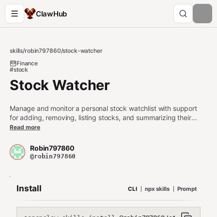
ClawHub
skills
/
robin797860
/
stock-watcher
Finance
#stock
Stock Watcher
Manage and monitor a personal stock watchlist with support
for adding, removing, listing stocks, and summarizing their
recent performance using data from 10jqka.com.cn. Use when
Read more
the user wants to track specific stocks, get performance
summaries, or manage their watchlist.
Robin797860
@robin797860
Install
CLI
npx skills
Prompt