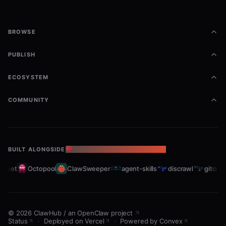
支持操作
添加股票
: 验证股票代码格式并添加到自选股
BROWSE
删除股票
: 按股票代码精确匹配删除
PUBLISH
查看列表
: 显示当前自选股
清空列表
: 完全清空自选股
ECOSYSTEM
行情总结
: 获取所有股票的最新数据并提供简洁
COMMUNITY
摘要
行情摘要特点
BUILT ALONGSIDE
THE OPENCLAW ECOSYSTEM
直接显示关键行情指标，无冗余信息
leet
Octopool
ClawSweeper
agent-skills
discrawl
gitcrawl
提供股票详情链接便于深入查看
自动处理网络错误和数据异常
合理控制请求频率（每秒1次）
©
2026
ClawHub
/
an OpenClaw project
Status
·
Deployed on Vercel
·
Powered by Convex