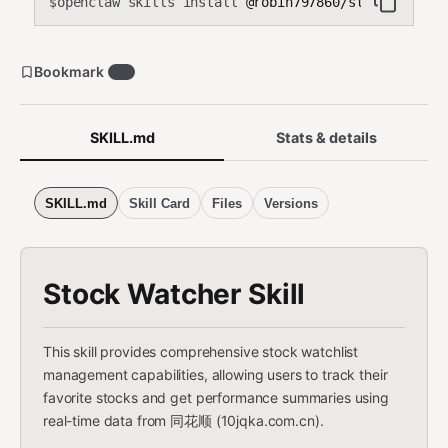
openclaw skills install
@robin797860/stock-watche
$
Bookmark
86
SKILL.md
Stats & details
SKILL.md
Skill Card
Files
Versions
Stock Watcher Skill
This skill provides comprehensive stock watchlist
management capabilities, allowing users to track their
favorite stocks and get performance summaries using
real-time data from 同花顺 (10jqka.com.cn).