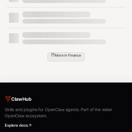
e}/
支持沪深A股及科创板市场
提供实时行情、技术分析和资金流向数据
自选股管理
More in
Finance
文件格式
自选股存储在
：
~/.clawdbot/stock_watcher/watchlist.txt
text
ClawHub
600053|九鼎投资

Skills and plugins for OpenClaw agents. Part of the wider
600018|上港集团

OpenClaw ecosystem.
Explore docs