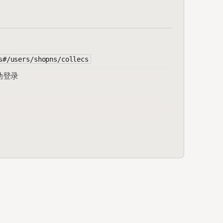
s#/users/shopns/collecs
动登录