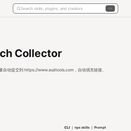
K
ch Collector
量自动提交到 https://www.audtools.com，自动填充链接、
CLI
npx skills
Prompt