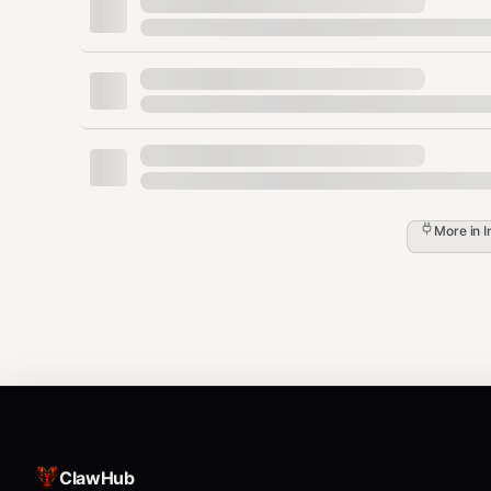
CSV 格式要求
CSV 需要有一列叫
完整链接
，每个单元格是分类页面的完整 URL
匹配，可以直接使用。
示例
配合 category-collector 使用：
先用
采集 Shopify 分
More in
I
category-collector
然后用
批量提交到
audtools-shopify-collector
bash
# 第一步：采集分类

node category-collector/collect.js https://
# 第二步：批量提交到 AudTools

ClawHub