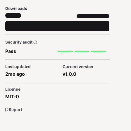
Downloads
Security audit
Pass
Last updated
Current version
2mo ago
v1.0.0
License
MIT-0
Report