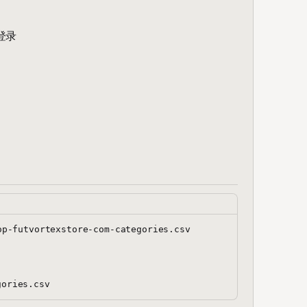
登录
futvortexstore-com-categories.csv
