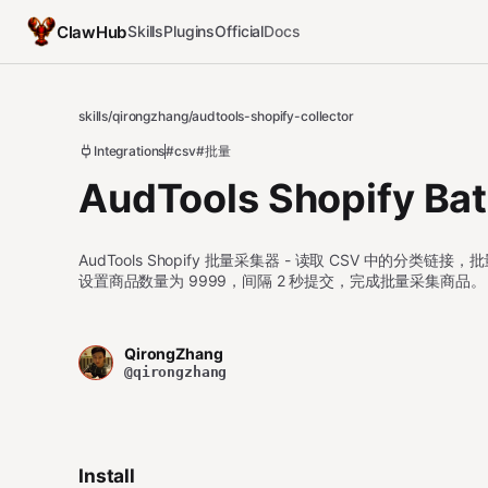
ClawHub
Skills
Plugins
Official
Docs
skills
/
qirongzhang
/
audtools-shopify-collector
Integrations
#csv
#批量
AudTools Shopify Bat
AudTools Shopify 批量采集器 - 读取 CSV 中的分类链接，批
设置商品数量为 9999，间隔 2 秒提交，完成批量采集商品。
QirongZhang
@qirongzhang
Install