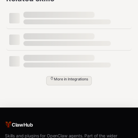
cd skills/facebook-page

cp .env.example .env

4. Cài dependencies và lấy token
bash
cd scripts

npm install

More in
Integrations
Script sẽ:
In ra URL để user mở browser, đăng nhập,
approve permissions
User copy URL sau khi approve (chứa
ClawHub
)
code=...
Skills and plugins for OpenClaw agents. Part of the wider