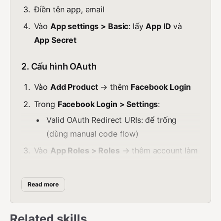
Điền tên app, email
Vào
App settings > Basic
: lấy
App ID
và
App Secret
2. Cấu hình OAuth
Vào
Add Product
→ thêm
Facebook Login
Trong
Facebook Login > Settings
:
Valid OAuth Redirect URIs: để trống
(dùng manual code flow)
Vào
App Roles > Roles
→ thêm account làm
Admin/Developer
Read more
3. Cấu hình .env
bash
Related skills