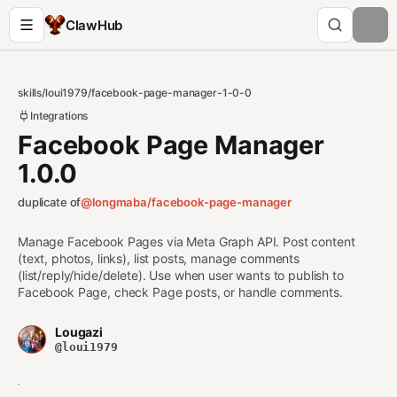
ClawHub
skills
/
loui1979
/
facebook-page-manager-1-0-0
Integrations
Facebook Page Manager
1.0.0
duplicate of
@longmaba/
facebook-page-manager
Manage Facebook Pages via Meta Graph API. Post content
(text, photos, links), list posts, manage comments
(list/reply/hide/delete). Use when user wants to publish to
Facebook Page, check Page posts, or handle comments.
Lougazi
@loui1979