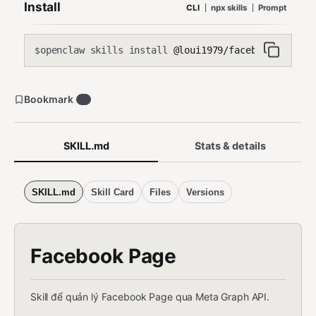
Install
CLI
npx skills
Prompt
openclaw skills install
@loui1979/facebook-page-ma
$
Bookmark
0
SKILL.md
Stats & details
SKILL.md
Skill Card
Files
Versions
Facebook Page
Skill để quản lý Facebook Page qua Meta Graph API.