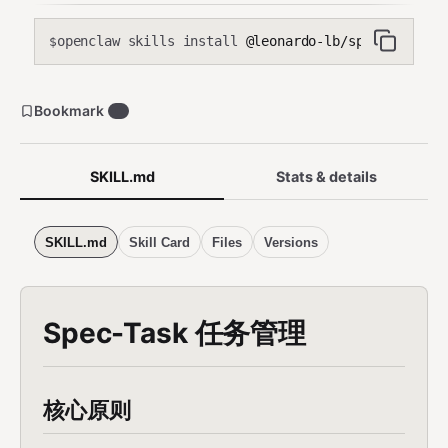
openclaw skills install
@leonardo-lb/spec-task
$
Bookmark
0
SKILL.md
Stats & details
SKILL.md
Skill Card
Files
Versions
Spec-Task 任务管理
核心原则