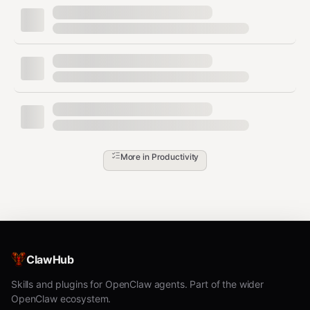
起始状态
目标状态
说明
pending
assigned
任务分配
pending
cancelled
取消
assigned
running
开始执行
assigned
cancelled
取消
running
completed
完成（终态）
More in
Productivity
running
failed
失败
running
blocked
阻塞
running
cancelled
取消
ClawHub
running
revised
需修订
Skills and plugins for OpenClaw agents. Part of the wider
running
running
进度刷新
OpenClaw ecosystem.