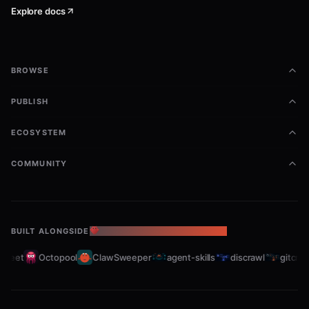
failed
running
重试
Explore docs
blocked
pending
解除阻塞，回到待分配
revised
running
修订后重新执行
BROWSE
revised
pending
修订后回到待分配
PUBLISH
四文档拓扑序
ECOSYSTEM
COMMUNITY
text
brief.md
: 问题定义、目标、约束条件、成功标
BUILT ALONGSIDE
THE OPENCLAW ECOSYSTEM
准
leet
Octopool
ClawSweeper
agent-skills
discrawl
gitcrawl
spec.md
: 技术方案、接口设计、数据结构
plan.md
: 实施计划、步骤分解、依赖关系