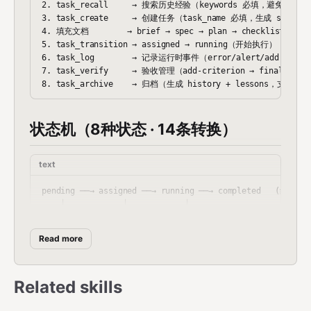
2. task_recall     → 搜索历史经验（keywords 必填，避免重复劳
3. task_create     → 创建任务（task_name 必填，生成 status.y
4. 填充文档        → brief → spec → plan → checklist（按
5. task_transition → assigned → running（开始执行）

6. task_log        → 记录运行时事件（error/alert/add-block/r
7. task_verify     → 验收管理（add-criterion → finalize；
状态机（8种状态 · 14条转换）
text
pending ──→ assigned ──→ running ──→ completed   (终态)

    │            │            │

    └── cancelled ← ─ ─ ─ ─ ┘

                      running → failed → running

Read more
                      running → blocked → pending

                      running → revised → running

                      running → revised → pending

Related skills