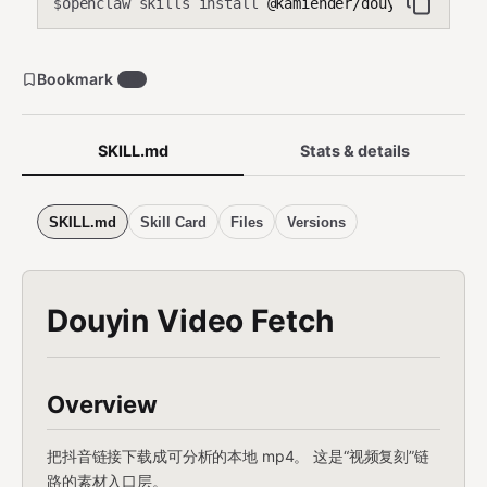
openclaw skills install
@kamiender/douyin-video-f
$
Bookmark
13
SKILL.md
Stats & details
SKILL.md
Skill Card
Files
Versions
Douyin Video Fetch
Overview
把抖音链接下载成可分析的本地 mp4。 这是“视频复刻”链
路的素材入口层。