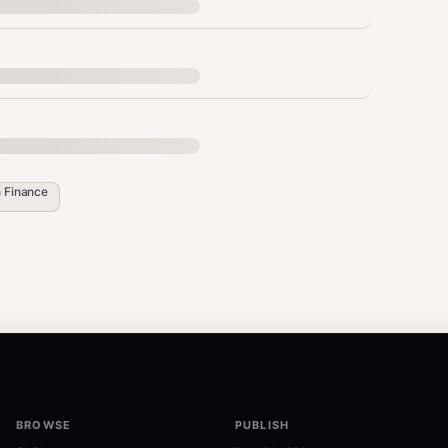
n
Finance
信号
BROWSE
PUBLISH