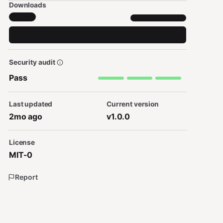
Downloads
Security audit
Pass
Last updated
Current version
2mo ago
v1.0.0
License
MIT-0
Report