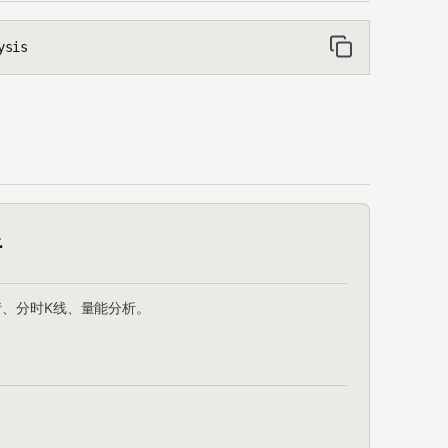
ysis
析
情、分时K线、量能分析。