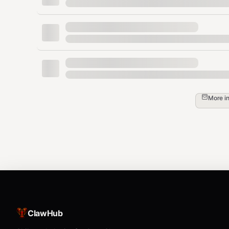
分时量能分析说明
成交分布时段
时段
说明
More i
早盘30分 (9:30-10:00)
主力早盘动作，>30%为抢筹
上午中段 (10:00-11:30)
正常交易
下午中段 (13:00-14:30)
正常交易
尾盘30分 (14:30-15:00)
>25%为尾盘异动信号
主力动向信号
早盘放量 >30%
: 主力早盘抢筹
ClawHub