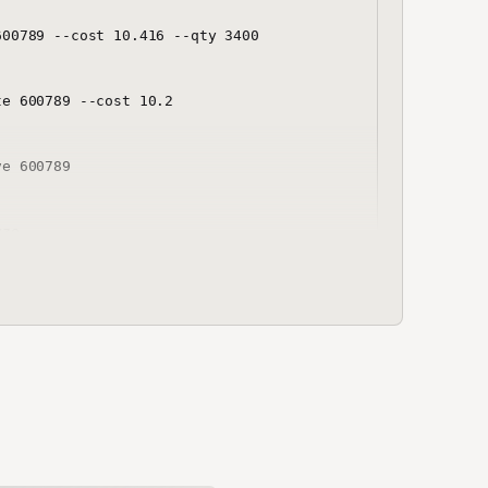
00789 --cost 10.416 --qty 3400

e 600789 --cost 10.2

e 600789
