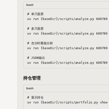
bash
# 单只股票

uv run {baseDir}/scripts/analyze.py 600789

# 多只股票

uv run {baseDir}/scripts/analyze.py 600789 
# 含分时量能分析

uv run {baseDir}/scripts/analyze.py 600789 
# JSON输出

持仓管理
bash
# 显示持仓

uv run {baseDir}/scripts/portfolio.py show
