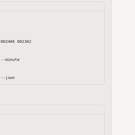
002446 002342

--minute
