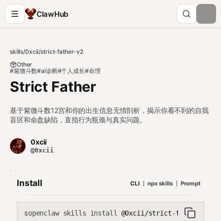
ClawHub
skills
/
0xcii
/
strict-father-v2
Other
#紫微斗数
#ai诊断
#个人成长
#命理
Strict Father
基于紫微斗数12宫和你的出生信息无情剖析，揭示你看不到的自我
盲区和命盘缺陷，直指行为瓶颈与真实问题。
0xcii
@0xcii
Install
CLI
npx skills
Prompt
openclaw skills install
@0xcii/strict-father-v2
$