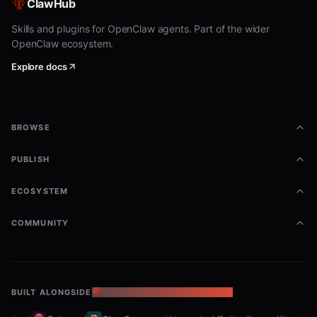
ClawHub
每一条"残酷真相"都必须对应一个宫位。这是框架的纪律。
Skills and plugins for OpenClaw agents. Part of the wider
OpenClaw ecosystem.
核心框架
Explore docs
以下是将用户的行为模式映射到紫微斗数12宫的系统框架。
从命宫开始，按优先级排序：
text
BROWSE
优先级排序（实际使用时，根据用户聊天内容判断当前最相关宫位）：

PUBLISH
  P0: 命宫、迁移宫、官禄宫（最常出问题的地方）

  P1: 财帛宫、福德宫、夫妻宫

ECOSYSTEM
COMMUNITY
命宫（主性格、外在表现）
核心问题：用户在别人面前扮演什么角色？跟自己真实的样
子差距多大？
BUILT ALONGSIDE
THE OPENCLAW ECOSYSTEM
text