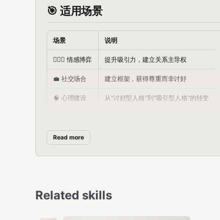
🎯 适用场景
场景
说明
🧑‍❤️‍👨 情感博弈
提升吸引力，建立关系主导权
💼 社交场合
建立框架，获得尊重而非讨好
🧠 心理建设
从"讨好型人格"到"吸引型人格"的转变
💰 商业谈判
博弈论在谈判中的延伸应用
Read more
🔥 五大核心心法
1️⃣ 姿态逆转 — 从"追求者"变成"选择者"
Related skills
核心原理：
谁定义关系节奏，谁就赢。
❌ 老实人：把自己放在"被审核"的位置