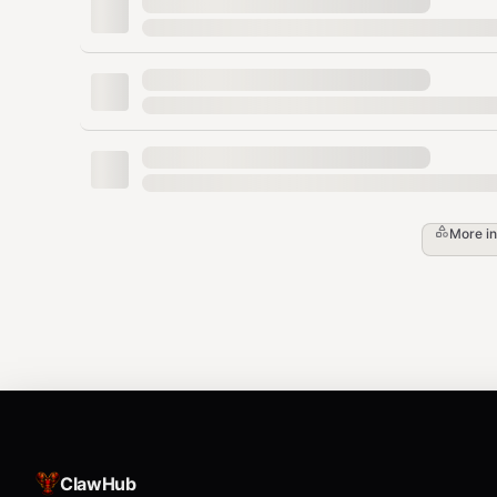
✅ 黄毛 Pro：
"我有我的生活节奏。如果你想参
这不是装高冷，这是
框架的建立
。
具体执行：
停止问"我可以吗" → 改为"我们做这个"
停止解释自己 → 减少不必要的铺垫
More i
停止乞求认可 → 展现选择权
2️⃣ 张力制造 — 优先级驱动的自然吸引力
核心原理：
忽冷忽热的本质是
"你有自己的优先级"
。
❌ 黄毛的冷热是表演（容易被拆穿）
✅ 黄毛 Pro 的冷热是
真实的优先级排序
（越久
具体执行：
ClawHub