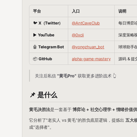
平台
入口
说明
🐦
X（Twitter）
@AntCaveClub
每日博弈论 
▶️
YouTube
@0xcii
深度策略视
🤖
Telegram Bot
@yongzhuan_bot
球球助手
📦
GitHub
alpha-game-mastery
源码 & 
关注后私信
"黄毛Pro"
获取更多进阶战术 👆
📌 是什么
黄毛决胜法
是一套基于
博弈论 + 社交心理学 + 情绪价值
它分析了"老实人 vs 黄毛"的胜负底层逻辑，提炼出
五大核
成"选择者"。