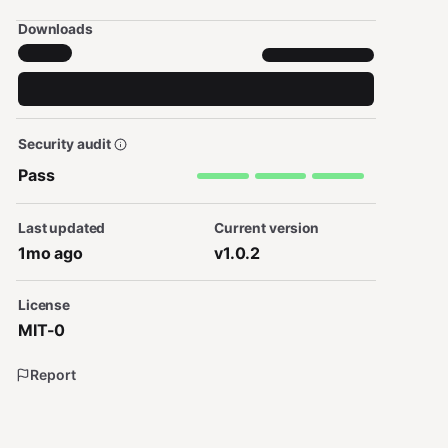
Downloads
Security audit
Pass
Last updated
Current version
1mo ago
v1.0.2
License
MIT-0
Report