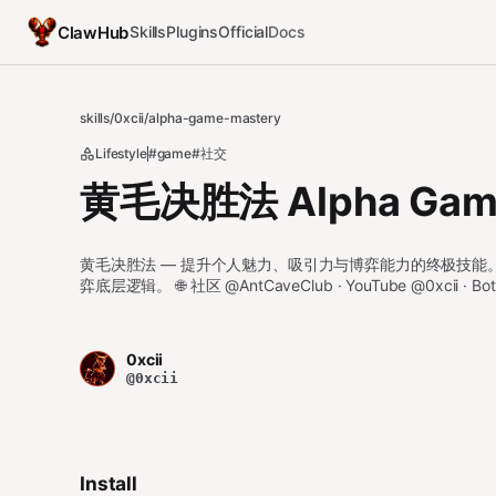
ClawHub
Skills
Plugins
Official
Docs
skills
/
0xcii
/
alpha-game-mastery
Lifestyle
#game
#社交
黄毛决胜法 Alpha Game
黄毛决胜法 — 提升个人魅力、吸引力与博弈能力的终极技能
弈底层逻辑。 🌐 社区 @AntCaveClub · YouTube @0xcii · Bot
0xcii
@0xcii
Install