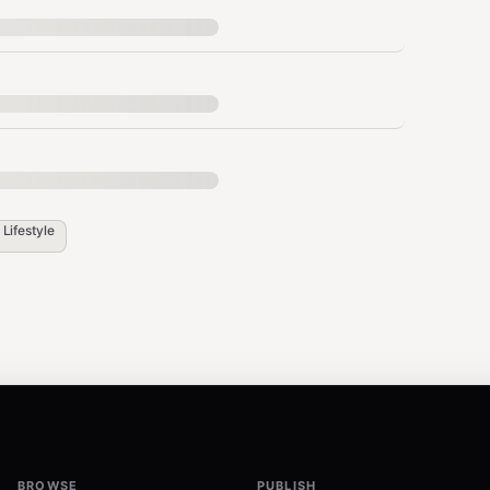
与进来，欢迎。但节奏我来定。"
n
Lifestyle
越香）
BROWSE
PUBLISH